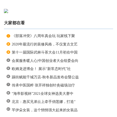
大家都在看
《部落冲突》八周年真会玩 玩家线下聚
2020年最流行的装修风格，不仅复古文艺
第十一届国际武林斗茶大会11月初在中国
会展服务暖人心|中国创业者大会组委会向
欧姆龙进博会！ 展示“新常态时代”社
踢街赋能千城万店-秋冬新品发布会暨公益
传承中医国粹 张开祥独创针灸磁场治疗
“海帝影视杯”2021全球女神选美大赛中
北京：惠买兄弟云上牵手俏莲娜，打造“
芊伊朵女装，这个悄悄强大起来的女装品