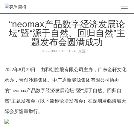
T
o
“neomax产品数字经济发展论
g
坛”暨“源于自然、回归自然”主
g
l
题发布会圆满成功
e
2022-09-02 13:31:24 来源：
n
a
v
2022年8月29日，由和朝控股有限公司主办，广东金轩文化
i
承办，青创沙粮集团、中广通新能源集团有限公司协办
g
的“neomax产品数字经济发展论坛”暨“源于自然、回归自
a
t
然”主题发布会（以下简称论坛发布会）在深圳君临海域天
i
际会所隆重举行。
o
n