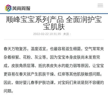
T
o
顺峰宝宝系列产品 全面润护宝
g
宝肌肤
g
l
2022-02-22 10:31:35 来源：
e
n
春天万物复苏，温度适宜，也最容易滋生细菌，空气常常夹
a
v
杂着柳絮、花粉、灰尘等，因为宝宝本身皮肤尚未发育完
i
成，皮肤角质层薄、抵抗表皮失水的能力弱等原因，让宝宝
g
a
更容易在春天就产生肌肤干燥、红痒等其他肌肤敏感问题。
t
因此，做好婴儿春季护肤功课，对宝妈们来说是刻不容缓的
i
问题。
o
n