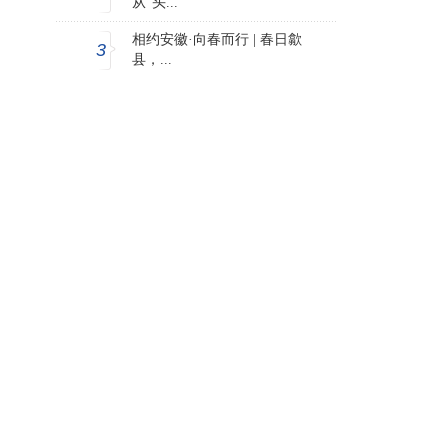
从“头...
相约安徽·向春而行 | 春日歙
3
县，...