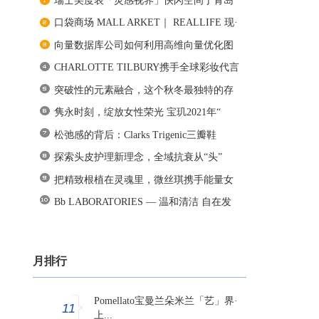
瑞士美度表「灵感视界」快闪空间于青岛
口袋商场 MALL ARKET｜ REALLIFE 现·
时
向量数据库公司如何利用高维向量优化图
CHARLOTTE TILBURY携手全球彩妆代言
人
突破性的元素融合，这个秋冬最独特的存
隽永时刻，绽放女性荣光 宝玑2021年“
松弛感的背后：Clarks Trigenic三瓣鞋
探索头皮护理新理念，全域抗衰从“头”
把精致根植在灵魂里，微丝琪携手能量女
Bb LABORATORIES — 温和清洁 自在发
光
月排行
Pomellato宝曼兰朵米兰「艺」界·
11
上...