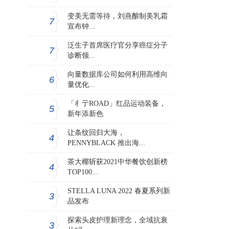
变美无需等待，刘燕酿制美乳霜
7
宣布钟...
泛生子首席医疗官分享癌症分子
7
诊断领...
向量数据库公司如何利用高维向
6
量优化...
「彳亍ROAD」红品运动装备，
5
新年添新色
让条纹回归大海，
4
PENNYBLACK 推出海...
茶大椰斩获2021中华餐饮创新榜
4
TOP100...
STELLA LUNA 2022 春夏系列新
3
品发布
探索头皮护理新理念，全域抗衰
3