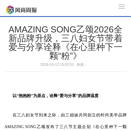
T
o
g
AMAZING SONG乙颂2026全
g
新品牌升级，三八妇女节带着
l
爱与分享诠释《在心里种下一
e
n
颗“粉”》
a
2026-03-12 15:03:52 来源：
v
i
g
a
t
以“抱抱粉”为原点，诠释“爱与分享”的品牌温度
i
o
在三八妇女节到来之际，由三姐妹共同创立的时尚美学品牌
n
AMAZING SONG乙颂发布了三八节主题企划《在心里种下一颗