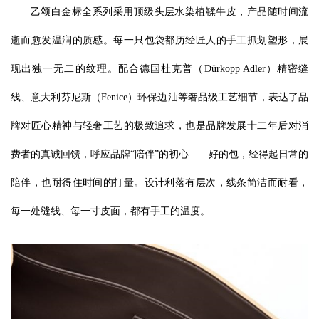
乙颂白金标全系列采用顶级头层水染植鞣牛皮，产品随时间流
逝而愈发温润的质感。每一只包袋都历经匠人的手工抓划塑形，展
现出独一无二的纹理。配合德国杜克普（Dürkopp Adler）精密缝
线、意大利芬尼斯（Fenice）环保边油等奢品级工艺细节，表达了品
牌对匠心精神与轻奢工艺的极致追求，也是品牌发展十二年后对消
费者的真诚回馈，呼应品牌“陪伴”的初心——好的包，经得起日常的
陪伴，也耐得住时间的打量。设计利落有层次，线条简洁而耐看，
每一处缝线、每一寸皮面，都有手工的温度。