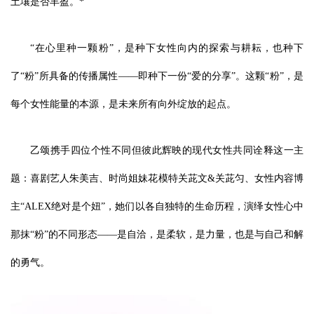
土壤是否丰盈。*
“在心里种一颗粉”，是种下女性向内的探索与耕耘，也种下
了“粉”所具备的传播属性——即种下一份“爱的分享”。这颗“粉”，是
每个女性能量的本源，是未来所有向外绽放的起点。
乙颂携手四位个性不同但彼此辉映的现代女性共同诠释这一主
题：喜剧艺人朱美吉、时尚姐妹花模特关茈文&关茈匀、女性内容博
主“ALEX绝对是个妞”，她们以各自独特的生命历程，演绎女性心中
那抹“粉”的不同形态——是自洽，是柔软，是力量，也是与自己和解
的勇气。